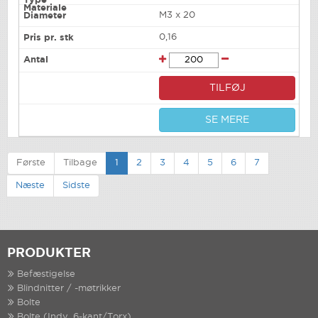
M3 x 20
0,16
TILFØJ
SE MERE
Første
Tilbage
1
2
3
4
5
6
7
Næste
Sidste
PRODUKTER
Befæstigelse
Blindnitter / -møtrikker
Bolte
Bolte (Indv. 6-kant/Torx)