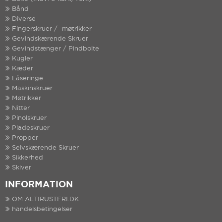
Bånd
Diverse
Fingerskruer / -møtrikker
Gevindskærende Skruer
Gevindstænger / Pindbolte
Kugler
Kæder
Låseringe
Maskinskruer
Møtrikker
Nitter
Pinolskruer
Pladeskruer
Propper
Selvskærende Skruer
Sikkerhed
Skiver
INFORMATION
OM ALTIRUSTFRI.DK
handelsbetingelser