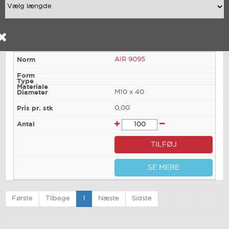
AIR 9095
M10 x 40
0,00
TILFØJ
SE MERE
Første
Tilbage
1
Næste
Sidste