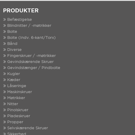
PRODUKTER
Befæstigelse
Blindnitter / -møtrikker
Bolte
Bolte (Indv. 6-kant/Torx)
Bånd
Diverse
Fingerskruer / -møtrikker
Gevindskærende Skruer
Gevindstænger / Pindbolte
Kugler
Kæder
Låseringe
Maskinskruer
Møtrikker
Nitter
Pinolskruer
Pladeskruer
Propper
Selvskærende Skruer
Sikkerhed