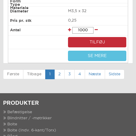
M3,5 x 32
0,25
TILFØJ
SE MERE
Første
Tilbage
1
2
3
4
Næste
Sidste
PRODUKTER
Befæstigelse
Blindnitter / -møtrikker
Bolte
Bolte (Indv. 6-kant/Torx)