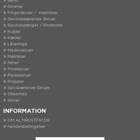
Bånd
Diverse
Fingerskruer / -møtrikker
Gevindskærende Skruer
Gevindstænger / Pindbolte
Kugler
Kæder
Låseringe
Maskinskruer
Møtrikker
Nitter
Pinolskruer
Pladeskruer
Propper
Selvskærende Skruer
Sikkerhed
Skiver
INFORMATION
OM ALTIRUSTFRI.DK
handelsbetingelser