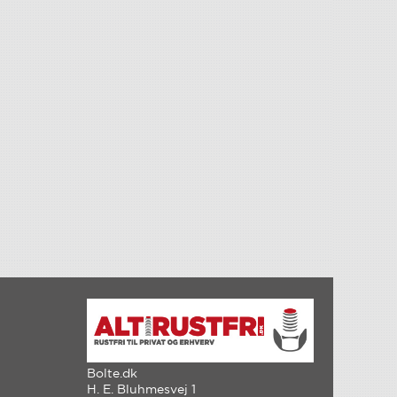
Bolte.dk
H. E. Bluhmesvej 1