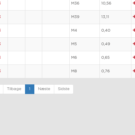
3
M36
10,56
3
M39
13,11
3
M4
0,40
3
M5
0,49
3
M6
0,65
3
M8
0,76
Tilbage
1
Næste
Sidste