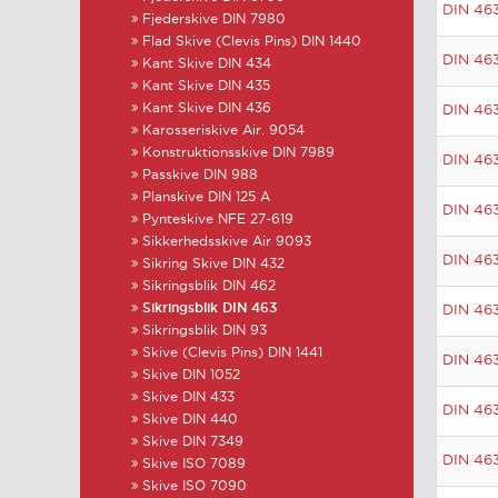
DIN 46
Fjederskive DIN 7980
Flad Skive (Clevis Pins) DIN 1440
DIN 46
Kant Skive DIN 434
Kant Skive DIN 435
Kant Skive DIN 436
DIN 46
Karosseriskive Air. 9054
Konstruktionsskive DIN 7989
DIN 46
Passkive DIN 988
Planskive DIN 125 A
DIN 46
Pynteskive NFE 27-619
Sikkerhedsskive Air 9093
DIN 46
Sikring Skive DIN 432
Sikringsblik DIN 462
Sikringsblik DIN 463
DIN 46
Sikringsblik DIN 93
Skive (Clevis Pins) DIN 1441
DIN 46
Skive DIN 1052
Skive DIN 433
DIN 46
Skive DIN 440
Skive DIN 7349
DIN 46
Skive ISO 7089
Skive ISO 7090