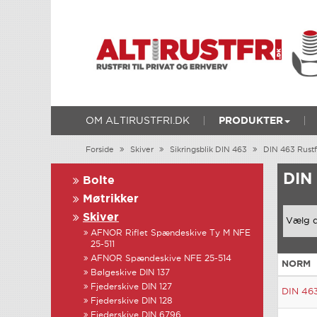
OM ALTIRUSTFRI.DK
PRODUKTER
Forside
Skiver
Sikringsblik DIN 463
DIN 463 Rustf
DIN
Bolte
Møtrikker
Skiver
AFNOR Riflet Spændeskive Ty M NFE
25-511
AFNOR Spændeskive NFE 25-514
NORM
Bølgeskive DIN 137
Fjederskive DIN 127
DIN 46
Fjederskive DIN 128
Fjederskive DIN 6796