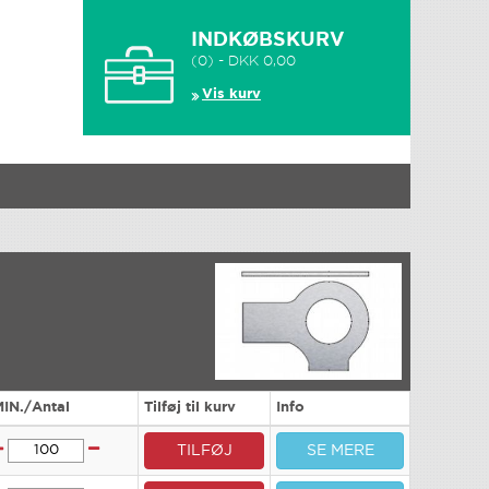
INDKØBSKURV
(0) - DKK 0,00
Vis kurv
MIN./Antal
Tilføj til kurv
Info
TILFØJ
SE MERE