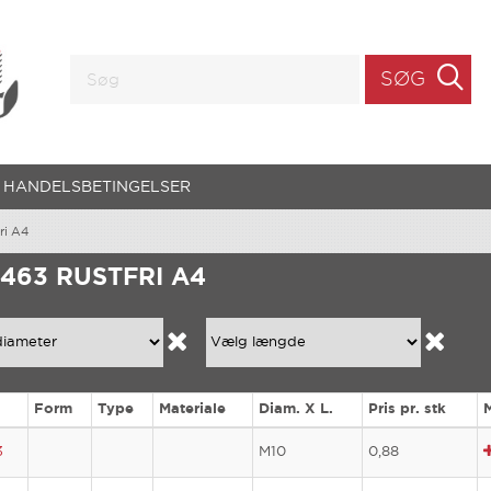
SØG
HANDELSBETINGELSER
ri A4
 463 RUSTFRI A4
Form
Type
Materiale
Diam. X L.
Pris pr. stk
3
M10
0,88