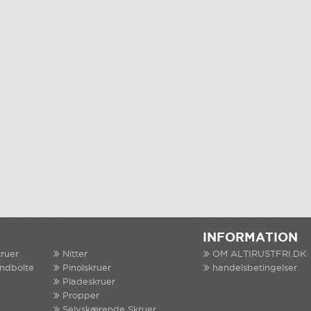
INFORMATION
ruer
Nitter
OM ALTIRUSTFRI.DK
indbolte
Pinolskruer
handelsbetingelser
Pladeskruer
Propper
Selvskærende Skruer