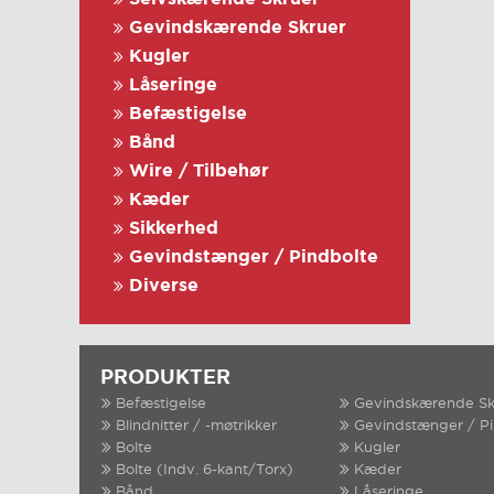
Gevindskærende Skruer
Kugler
Låseringe
Befæstigelse
Bånd
Wire / Tilbehør
Kæder
Sikkerhed
Gevindstænger / Pindbolte
Diverse
PRODUKTER
Befæstigelse
Gevindskærende Sk
Blindnitter / -møtrikker
Gevindstænger / P
Bolte
Kugler
Bolte (Indv. 6-kant/Torx)
Kæder
Bånd
Låseringe