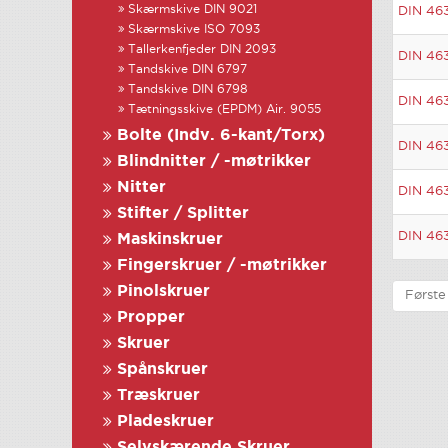
Skærmskive DIN 9021
DIN 46
Skærmskive ISO 7093
Tallerkenfjeder DIN 2093
DIN 46
Tandskive DIN 6797
Tandskive DIN 6798
DIN 46
Tætningsskive (EPDM) Air. 9055
Bolte (Indv. 6-kant/Torx)
DIN 46
Blindnitter / -møtrikker
Nitter
DIN 46
Stifter / Splitter
DIN 46
Maskinskruer
Fingerskruer / -møtrikker
Pinolskruer
Første
Propper
Skruer
Spånskruer
Træskruer
Pladeskruer
Selvskærende Skruer