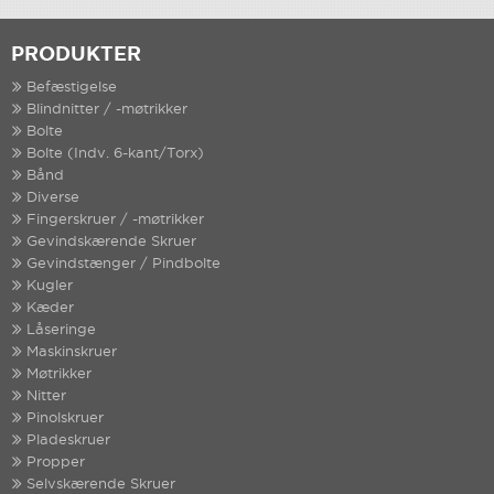
PRODUKTER
Befæstigelse
Blindnitter / -møtrikker
Bolte
Bolte (Indv. 6-kant/Torx)
Bånd
Diverse
Fingerskruer / -møtrikker
Gevindskærende Skruer
Gevindstænger / Pindbolte
Kugler
Kæder
Låseringe
Maskinskruer
Møtrikker
Nitter
Pinolskruer
Pladeskruer
Propper
Selvskærende Skruer