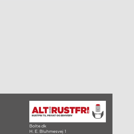
Bolte.dk
H. E. Bluhmesvej 1