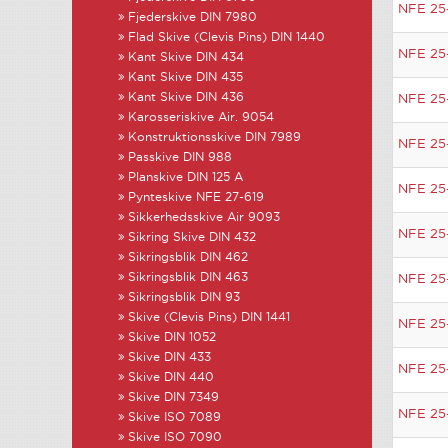
NFE 25
Fjederskive DIN 7980
Flad Skive (Clevis Pins) DIN 1440
NFE 25
Kant Skive DIN 434
Kant Skive DIN 435
Kant Skive DIN 436
NFE 25
Karosseriskive Air. 9054
Konstruktionsskive DIN 7989
NFE 25
Passkive DIN 988
Planskive DIN 125 A
NFE 25
Pynteskive NFE 27-619
Sikkerhedsskive Air 9093
NFE 25
Sikring Skive DIN 432
Sikringsblik DIN 462
Sikringsblik DIN 463
NFE 25
Sikringsblik DIN 93
Skive (Clevis Pins) DIN 1441
NFE 25
Skive DIN 1052
Skive DIN 433
NFE 25
Skive DIN 440
Skive DIN 7349
NFE 25
Skive ISO 7089
Skive ISO 7090