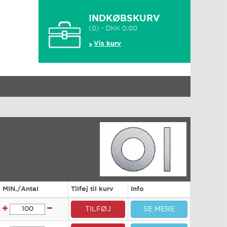
INDKØBSKURV
(0) - DKK 0,00
Vis kurv
MIN./Antal
Tilføj til kurv
Info
TILFØJ
SE MERE