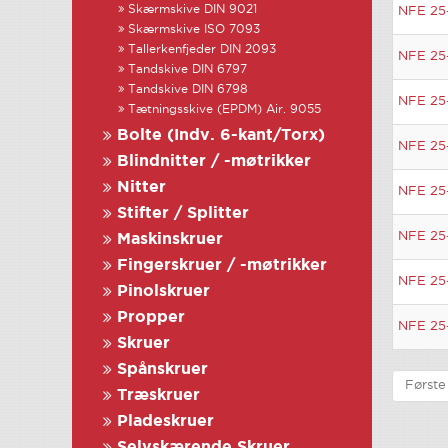
Skærmskive DIN 9021
NFE 25
Skærmskive ISO 7093
Tallerkenfjeder DIN 2093
NFE 25
Tandskive DIN 6797
Tandskive DIN 6798
NFE 25
Tætningsskive (EPDM) Air. 9055
Bolte (Indv. 6-kant/Torx)
NFE 25
Blindnitter / -møtrikker
Nitter
NFE 25
Stifter / Splitter
NFE 25
Maskinskruer
Fingerskruer / -møtrikker
NFE 25
Pinolskruer
Propper
NFE 25
Skruer
Spånskruer
Første
Træskruer
Pladeskruer
Selvskærende Skruer