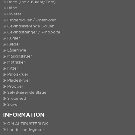
Bolte (Indv. 6-kant/Torx)
Bånd
Diverse
Fingerskruer / -møtrikker
Gevindskærende Skruer
Gevindstænger / Pindbolte
Kugler
Kæder
Låseringe
Maskinskruer
Møtrikker
Nitter
Pinolskruer
Pladeskruer
Propper
Selvskærende Skruer
Sikkerhed
Skiver
INFORMATION
OM ALTIRUSTFRI.DK
handelsbetingelser