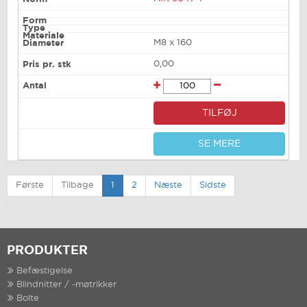
M8 x 160
0,00
TILFØJ
SE MERE
Første
Tilbage
1
2
Næste
Sidste
PRODUKTER
Befæstigelse
Blindnitter / -møtrikker
Bolte