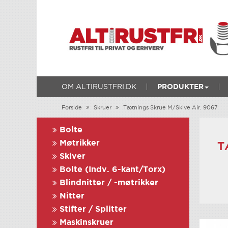
OM ALTIRUSTFRI.DK
PRODUKTER
Forside
Skruer
Tætnings Skrue M/Skive Air. 9067
Bolte
Møtrikker
T
Skiver
Bolte (Indv. 6-kant/Torx)
Blindnitter / -møtrikker
Nitter
Stifter / Splitter
Maskinskruer