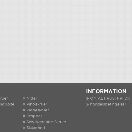
INFORMATION
ruer
Nitter
OM ALTIRUSTFRI.DK
indbolte
Pinolskruer
handelsbetingelser
Pladeskruer
Propper
Selvskærende Skruer
Sikkerhed