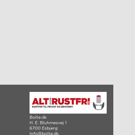
Bolte.dk
H. E. Bluhmesvej 1
6700 Esbjerg
Info@bolte.dk