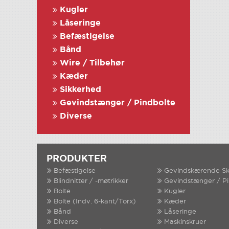
Kugler
Låseringe
Befæstigelse
Bånd
Wire / Tilbehør
Kæder
Sikkerhed
Gevindstænger / Pindbolte
Diverse
PRODUKTER
Befæstigelse
Gevindskærende Sk
Blindnitter / -møtrikker
Gevindstænger / P
Bolte
Kugler
Bolte (Indv. 6-kant/Torx)
Kæder
Bånd
Låseringe
Diverse
Maskinskruer