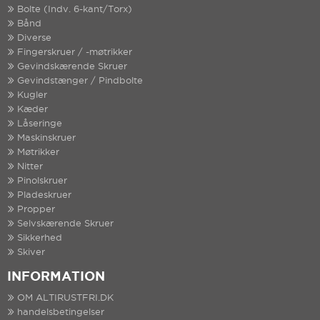
Bolte (Indv. 6-kant/Torx)
Bånd
Diverse
Fingerskruer / -møtrikker
Gevindskærende Skruer
Gevindstænger / Pindbolte
Kugler
Kæder
Låseringe
Maskinskruer
Møtrikker
Nitter
Pinolskruer
Pladeskruer
Propper
Selvskærende Skruer
Sikkerhed
Skiver
INFORMATION
OM ALTIRUSTFRI.DK
handelsbetingelser