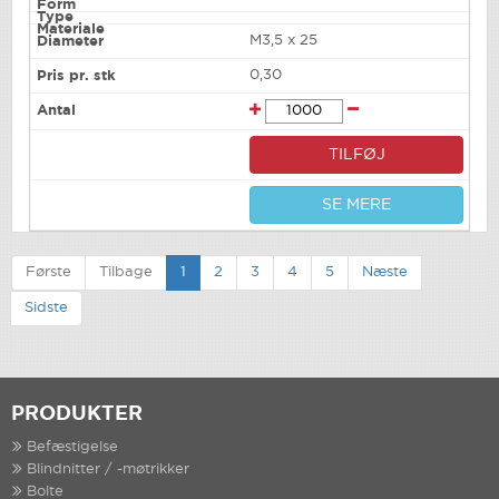
M3,5 x 25
0,30
TILFØJ
SE MERE
Første
Tilbage
1
2
3
4
5
Næste
Sidste
PRODUKTER
Befæstigelse
Blindnitter / -møtrikker
Bolte