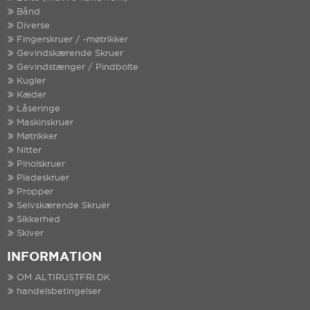
Bånd
Diverse
Fingerskruer / -møtrikker
Gevindskærende Skruer
Gevindstænger / Pindbolte
Kugler
Kæder
Låseringe
Maskinskruer
Møtrikker
Nitter
Pinolskruer
Pladeskruer
Propper
Selvskærende Skruer
Sikkerhed
Skiver
INFORMATION
OM ALTIRUSTFRI.DK
handelsbetingelser