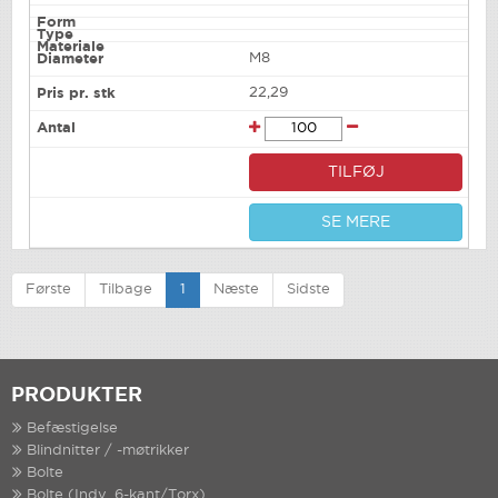
M8
22,29
TILFØJ
SE MERE
Første
Tilbage
1
Næste
Sidste
PRODUKTER
Befæstigelse
Blindnitter / -møtrikker
Bolte
Bolte (Indv. 6-kant/Torx)