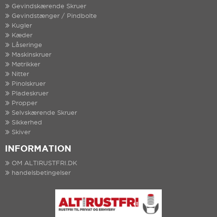
Gevindskærende Skruer
Gevindstænger / Pindbolte
Kugler
Kæder
Låseringe
Maskinskruer
Møtrikker
Nitter
Pinolskruer
Pladeskruer
Propper
Selvskærende Skruer
Sikkerhed
Skiver
INFORMATION
OM ALTIRUSTFRI.DK
handelsbetingelser