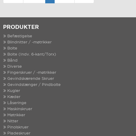
PRODUKTER
Befæstigelse
Blindnitter / -møtrikker
Bolte
Bolte (Indv. 6-kant/Torx)
Bånd
Diverse
Fingerskruer / -møtrikker
Gevindskærende Skruer
Gevindstænger / Pindbolte
Kugler
Kæder
Låseringe
Maskinskruer
Møtrikker
Nitter
Pinolskruer
Pladeskruer