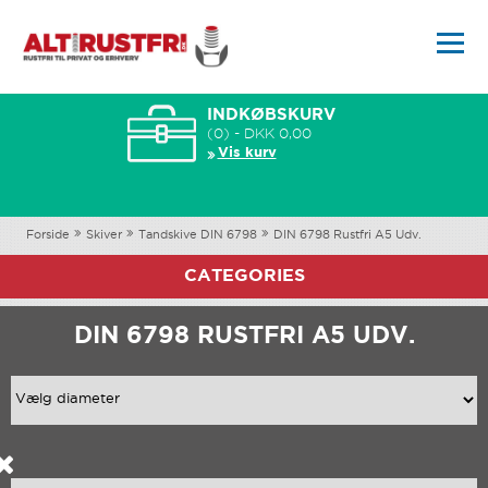
INDKØBSKURV
(0) - DKK 0,00
Vis kurv
Forside
Skiver
Tandskive DIN 6798
DIN 6798 Rustfri A5 Udv.
CATEGORIES
DIN 6798 RUSTFRI A5 UDV.