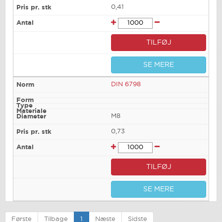
0,41
TILFØJ
SE MERE
DIN 6798
M8
0,73
TILFØJ
SE MERE
Første
Tilbage
1
Næste
Sidste