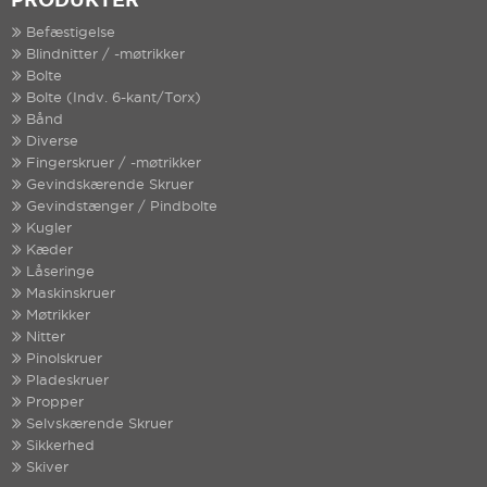
PRODUKTER
Befæstigelse
Blindnitter / -møtrikker
Bolte
Bolte (Indv. 6-kant/Torx)
Bånd
Diverse
Fingerskruer / -møtrikker
Gevindskærende Skruer
Gevindstænger / Pindbolte
Kugler
Kæder
Låseringe
Maskinskruer
Møtrikker
Nitter
Pinolskruer
Pladeskruer
Propper
Selvskærende Skruer
Sikkerhed
Skiver