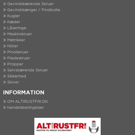
Gevindskærende Skruer
Gevindstænger / Pindbolte
Kugler
Kæder
Låseringe
Maskinskruer
Møtrikker
Nitter
Pinolskruer
Pladeskruer
Propper
Selvskærende Skruer
Sikkerhed
Skiver
INFORMATION
OM ALTIRUSTFRI.DK
handelsbetingelser