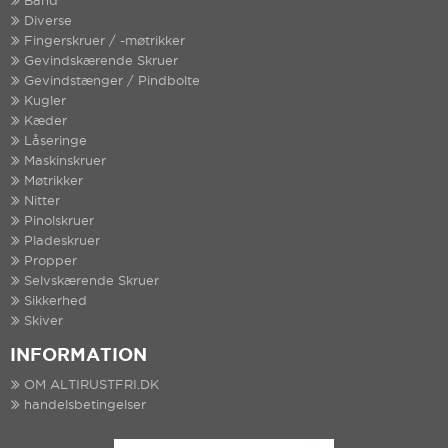
Bånd
Diverse
Fingerskruer / -møtrikker
Gevindskærende Skruer
Gevindstænger / Pindbolte
Kugler
Kæder
Låseringe
Maskinskruer
Møtrikker
Nitter
Pinolskruer
Pladeskruer
Propper
Selvskærende Skruer
Sikkerhed
Skiver
INFORMATION
OM ALTIRUSTFRI.DK
handelsbetingelser