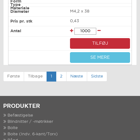
M4,2 x 38
0,43
TILFØJ
SE MERE
Første
Tilbage
1
2
Næste
Sidste
PRODUKTER
Befæstigelse
Blindnitter / -møtrikker
Bolte
Bolte (Indv. 6-kant/Torx)