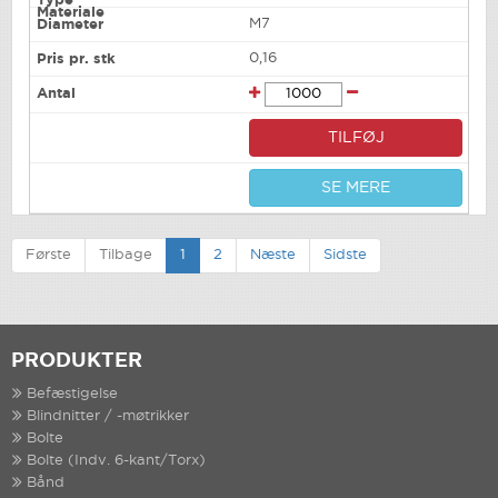
M7
0,16
TILFØJ
SE MERE
Første
Tilbage
1
2
Næste
Sidste
PRODUKTER
Befæstigelse
Blindnitter / -møtrikker
Bolte
Bolte (Indv. 6-kant/Torx)
Bånd