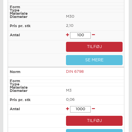
M30
2,10
TILFØJ
SE MERE
DIN 6798
M3
0,06
TILFØJ