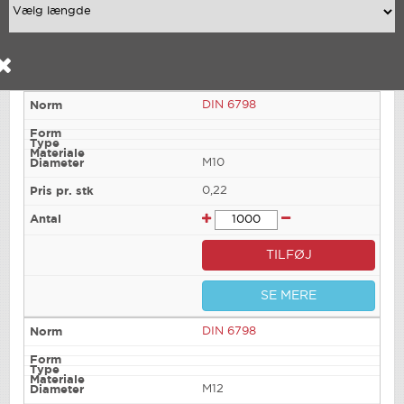
DIN 6798
M10
0,22
TILFØJ
SE MERE
DIN 6798
M12