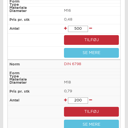
M16
0,48
TILFØJ
SE MERE
DIN 6798
M18
0,79
TILFØJ
SE MERE