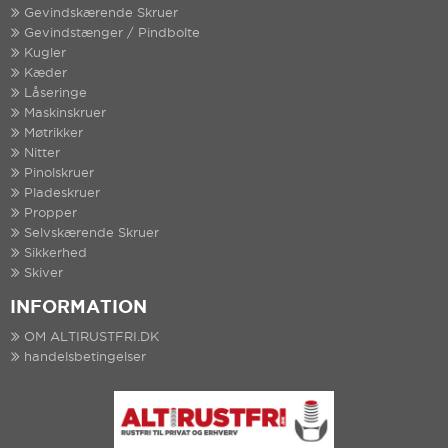
Gevindskærende Skruer
Gevindstænger / Pindbolte
Kugler
Kæder
Låseringe
Maskinskruer
Møtrikker
Nitter
Pinolskruer
Pladeskruer
Propper
Selvskærende Skruer
Sikkerhed
Skiver
INFORMATION
OM ALTIRUSTFRI.DK
handelsbetingelser