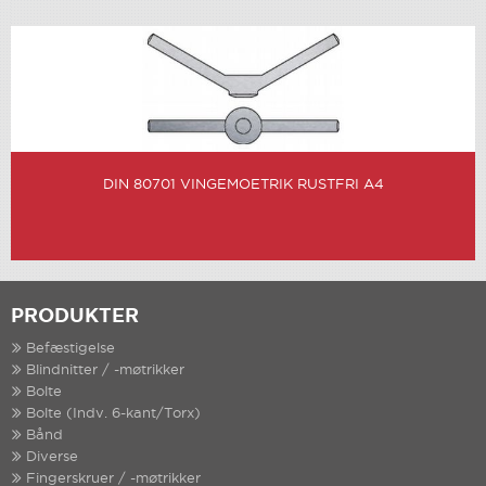
DIN 80701 VINGEMOETRIK RUSTFRI A4
PRODUKTER
Befæstigelse
Blindnitter / -møtrikker
Bolte
Bolte (Indv. 6-kant/Torx)
Bånd
Diverse
Fingerskruer / -møtrikker