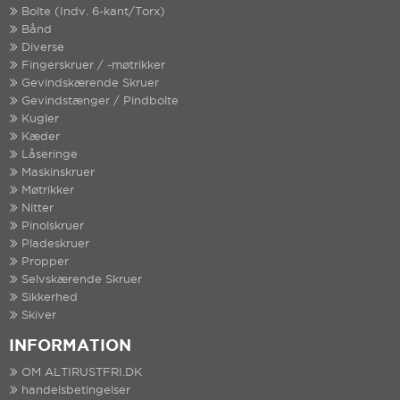
Bolte (Indv. 6-kant/Torx)
Bånd
Diverse
Fingerskruer / -møtrikker
Gevindskærende Skruer
Gevindstænger / Pindbolte
Kugler
Kæder
Låseringe
Maskinskruer
Møtrikker
Nitter
Pinolskruer
Pladeskruer
Propper
Selvskærende Skruer
Sikkerhed
Skiver
INFORMATION
OM ALTIRUSTFRI.DK
handelsbetingelser