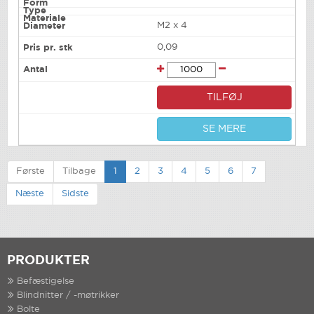
M2 x 4
0,09
TILFØJ
SE MERE
Første
Tilbage
1
2
3
4
5
6
7
Næste
Sidste
PRODUKTER
Befæstigelse
Blindnitter / -møtrikker
Bolte