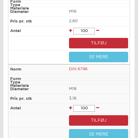
M16
2,60
TILFØJ
SE MERE
DIN 6796
M18
3,16
TILFØJ
SE MERE