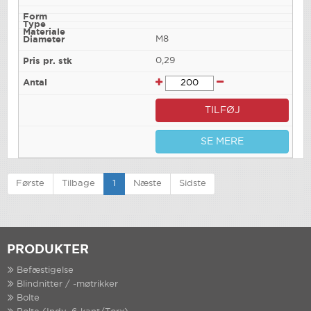
M8
0,29
TILFØJ
SE MERE
Første
Tilbage
1
Næste
Sidste
PRODUKTER
Befæstigelse
Blindnitter / -møtrikker
Bolte