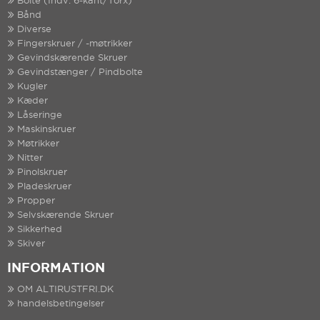
Bolte (Indv. 6-kant/Torx)
Bånd
Diverse
Fingerskruer / -møtrikker
Gevindskærende Skruer
Gevindstænger / Pindbolte
Kugler
Kæder
Låseringe
Maskinskruer
Møtrikker
Nitter
Pinolskruer
Pladeskruer
Propper
Selvskærende Skruer
Sikkerhed
Skiver
INFORMATION
OM ALTIRUSTFRI.DK
handelsbetingelser