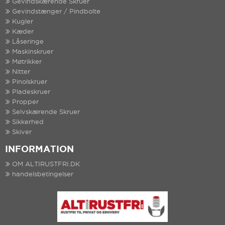
Gevindskærende Skruer
Gevindstænger / Pindbolte
Kugler
Kæder
Låseringe
Maskinskruer
Møtrikker
Nitter
Pinolskruer
Pladeskruer
Propper
Selvskærende Skruer
Sikkerhed
Skiver
INFORMATION
OM ALTIRUSTFRI.DK
handelsbetingelser