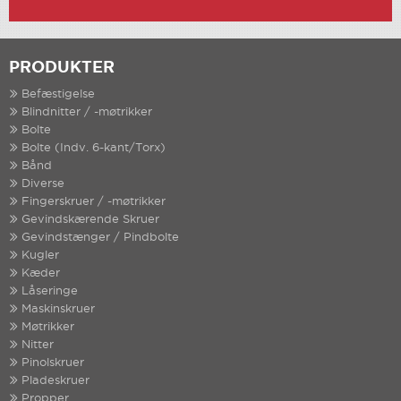
PRODUKTER
Befæstigelse
Blindnitter / -møtrikker
Bolte
Bolte (Indv. 6-kant/Torx)
Bånd
Diverse
Fingerskruer / -møtrikker
Gevindskærende Skruer
Gevindstænger / Pindbolte
Kugler
Kæder
Låseringe
Maskinskruer
Møtrikker
Nitter
Pinolskruer
Pladeskruer
Propper