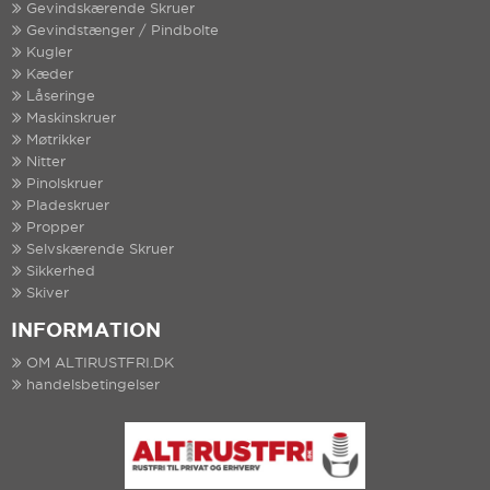
Gevindskærende Skruer
Gevindstænger / Pindbolte
Kugler
Kæder
Låseringe
Maskinskruer
Møtrikker
Nitter
Pinolskruer
Pladeskruer
Propper
Selvskærende Skruer
Sikkerhed
Skiver
INFORMATION
OM ALTIRUSTFRI.DK
handelsbetingelser