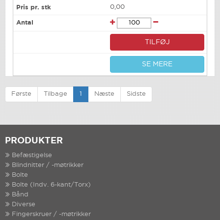
0,00
TILFØJ
SE MERE
Første
Tilbage
1
Næste
Sidste
PRODUKTER
Befæstigelse
Blindnitter / -møtrikker
Bolte
Bolte (Indv. 6-kant/Torx)
Bånd
Diverse
Fingerskruer / -møtrikker