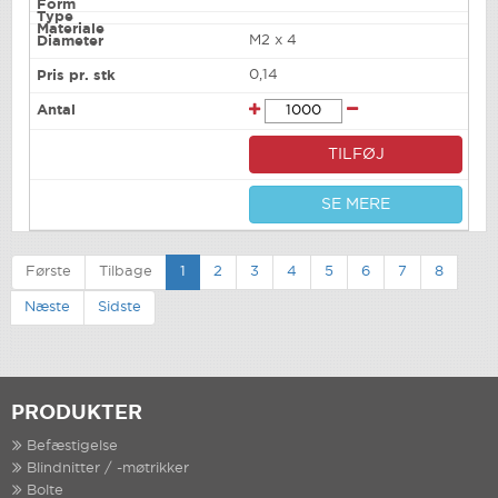
M2 x 4
0,14
TILFØJ
SE MERE
Første
Tilbage
1
2
3
4
5
6
7
8
Næste
Sidste
PRODUKTER
Befæstigelse
Blindnitter / -møtrikker
Bolte