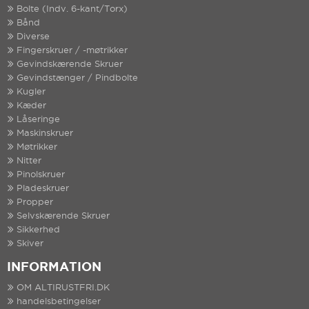
Bolte (Indv. 6-kant/Torx)
Bånd
Diverse
Fingerskruer / -møtrikker
Gevindskærende Skruer
Gevindstænger / Pindbolte
Kugler
Kæder
Låseringe
Maskinskruer
Møtrikker
Nitter
Pinolskruer
Pladeskruer
Propper
Selvskærende Skruer
Sikkerhed
Skiver
INFORMATION
OM ALTIRUSTFRI.DK
handelsbetingelser