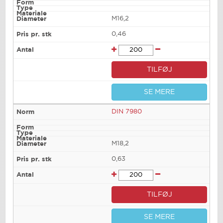
M16,2
0,46
TILFØJ
SE MERE
DIN 7980
M18,2
0,63
TILFØJ
SE MERE