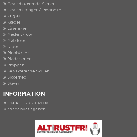
Gevindskærende Skruer
Gevindstænger / Pindbolte
Kugler
Kæder
Låseringe
Maskinskruer
Møtrikker
Nitter
Pinolskruer
Pladeskruer
Propper
Selvskærende Skruer
Sikkerhed
Skiver
INFORMATION
OM ALTIRUSTFRI.DK
handelsbetingelser