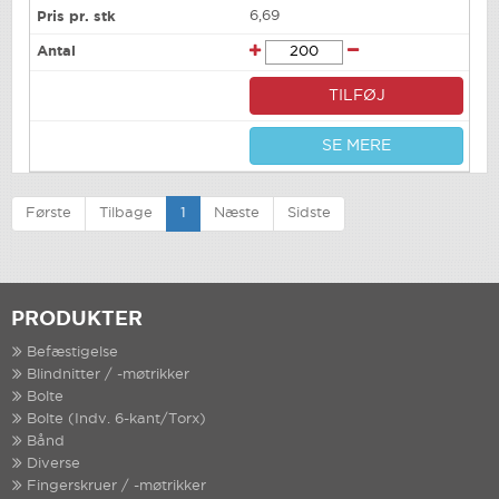
6,69
TILFØJ
SE MERE
Første
Tilbage
1
Næste
Sidste
PRODUKTER
Befæstigelse
Blindnitter / -møtrikker
Bolte
Bolte (Indv. 6-kant/Torx)
Bånd
Diverse
Fingerskruer / -møtrikker