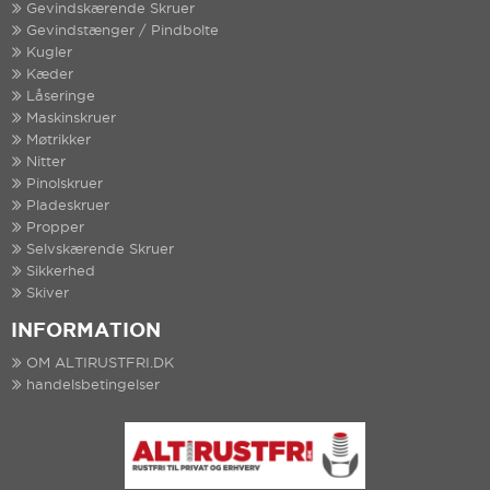
Gevindskærende Skruer
Gevindstænger / Pindbolte
Kugler
Kæder
Låseringe
Maskinskruer
Møtrikker
Nitter
Pinolskruer
Pladeskruer
Propper
Selvskærende Skruer
Sikkerhed
Skiver
INFORMATION
OM ALTIRUSTFRI.DK
handelsbetingelser