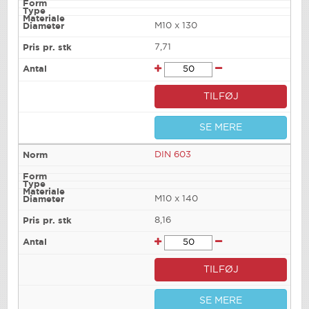
M10 x 130
7,71
TILFØJ
SE MERE
DIN 603
M10 x 140
8,16
TILFØJ
SE MERE