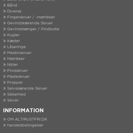
Bånd
Diverse
Fingerskruer / -møtrikker
Gevindskærende Skruer
Gevindstænger / Pindbolte
Kugler
Kæder
Låseringe
Maskinskruer
Møtrikker
Nitter
Pinolskruer
Pladeskruer
Propper
Selvskærende Skruer
Sikkerhed
Skiver
INFORMATION
OM ALTIRUSTFRI.DK
handelsbetingelser