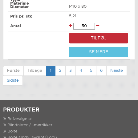
M10 x 80
5,21
TILFØJ
SE MERE
Første
Tilbage
1
2
3
4
5
6
Næste
Sidste
PRODUKTER
Befæstigelse
Blindnitter / -møtrikker
Bolte
Bolte (Indv. 6-kant/Torx)